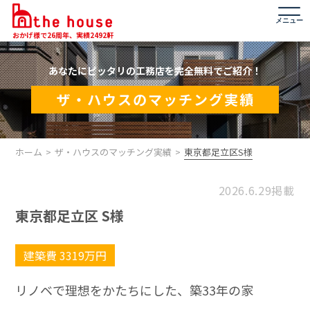
メニュー
おかげ様で26周年、実績2492軒
あなたにピッタリの工務店を完全無料でご紹介！
ザ・ハウスのマッチング実績
ホーム
ザ・ハウスのマッチング実績
東京都足立区S様
2026.6.29掲載
東京都足立区 S様
建築費 3319万円
リノベで理想をかたちにした、築33年の家