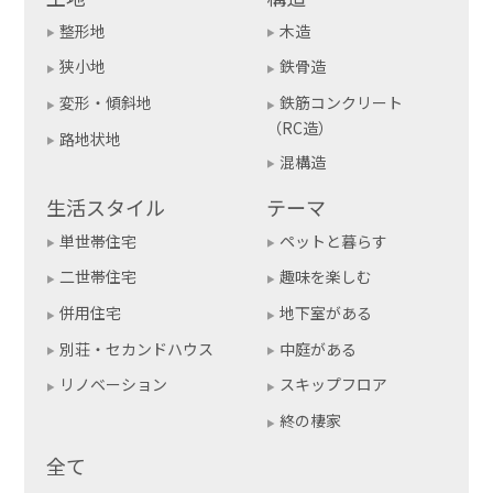
整形地
木造
狭小地
鉄骨造
変形・傾斜地
鉄筋コンクリート
（RC造）
路地状地
混構造
生活スタイル
テーマ
単世帯住宅
ペットと暮らす
二世帯住宅
趣味を楽しむ
併用住宅
地下室がある
別荘・セカンドハウス
中庭がある
リノベーション
スキップフロア
終の棲家
全て