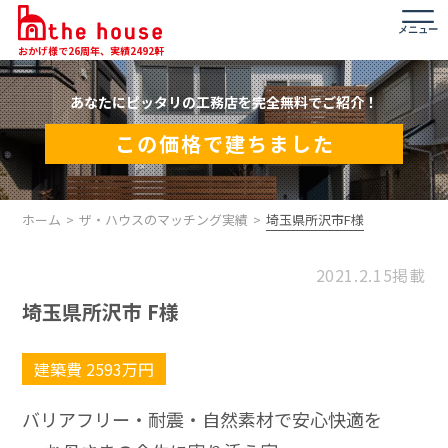
メニュー
おかげ様で26周年、実績2492軒
あなたにピッタリの工務店を完全無料でご紹介！
この価格で建ちました
ホーム
ザ・ハウスのマッチング実績
埼玉県所沢市F様
2021.2.15掲載
埼玉県所沢市 F様
建築費 2593万円
バリアフリー・耐震・自然素材で安心快適を