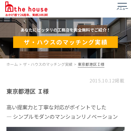
メニュー
おかげ様で26周年、実績2492軒
あなたにピッタリの工務店を完全無料でご紹介！
ザ・ハウスのマッチング実績
ホーム
ザ・ハウスのマッチング実績
東京都港区Ｉ様
2015.10.12掲載
東京都港区 Ｉ様
高い提案力と丁寧な対応がポイントでした
― シンプルモダンのマンションリノベーション