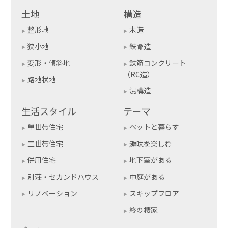
土地
構造
整形地
木造
狭小地
鉄骨造
変形・傾斜地
鉄筋コンクリート
（RC造）
路地状地
混構造
生活スタイル
テーマ
単世帯住宅
ペットと暮らす
二世帯住宅
趣味を楽しむ
併用住宅
地下室がある
別荘・セカンドハウス
中庭がある
リノベーション
スキップフロア
終の棲家