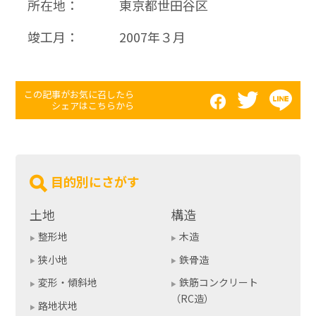
所在地：
東京都世田谷区
竣工月：
2007年３月
この記事がお気に召したら
シェアはこちらから
目的別にさがす
土地
構造
整形地
木造
狭小地
鉄骨造
変形・傾斜地
鉄筋コンクリート
（RC造）
路地状地