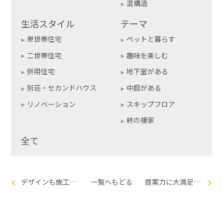
混構造
生活スタイル
テーマ
単世帯住宅
ペットと暮らす
二世帯住宅
趣味を楽しむ
併用住宅
地下室がある
別荘・セカンドハウス
中庭がある
リノベーション
スキップフロア
終の棲家
全て
デザインも施工も大満足！ＲＣの箱『Ｌ＋Ｌ』
一覧へもどる
提案力に大満足！母と私の二世帯住宅