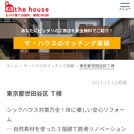
メニュー
おかげ様で26周年、実績2492軒
あなたにピッタリの工務店を完全無料でご紹介！
ザ・ハウスのマッチング実績
ホーム
ザ・ハウスのマッチング実績
東京都世田谷区Ｔ様
2015.10.12掲載
東京都世田谷区 Ｔ様
シックハウス対策万全！体に優しい安心リフォー
ム
― 自然素材を使った３階建て鉄骨リノベーション