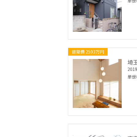
単世
建築費 2593万円
埼
20
単世