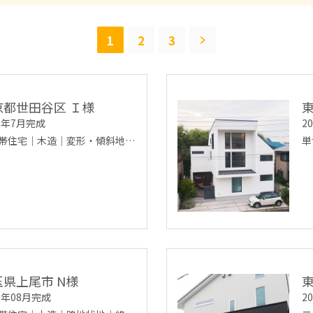
1
2
3
京都世田谷区 Ｉ様
25年7月完成
2
帯住宅｜木造｜変形・傾斜地…
単
玉県上尾市 N様
20年08月完成
2