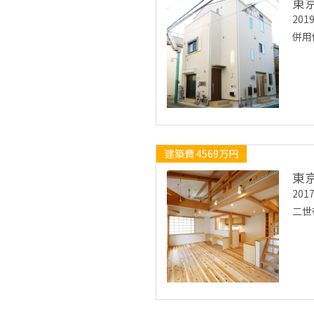
東
20
併用
建築費 4569万円
東
20
二世