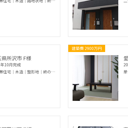
帯住宅｜木造｜路地状地｜終…
二
建築費 2900万円
玉県所沢市 F様
19年10月完成
2
帯住宅｜木造｜整形地｜終の…
単