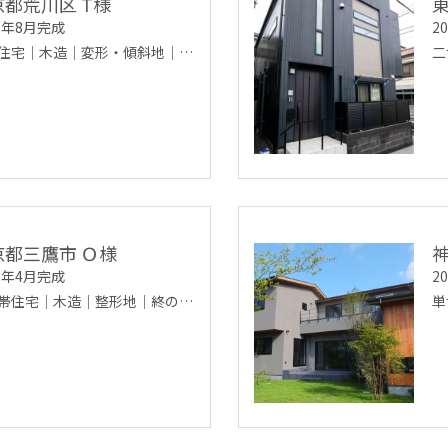
京都荒川区 T様
19年8月完成
2
住宅｜木造｜変形・傾斜地｜…
二
京都三鷹市 Ｏ様
17年4月完成
2
帯住宅｜木造｜整形地｜終の…
単