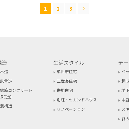
1
2
3
構造
生活スタイル
テー
木造
単世帯住宅
ペ
鉄骨造
二世帯住宅
趣
鉄筋コンクリート
併用住宅
地
（RC造）
別荘・セカンドハウス
中
混構造
リノベーション
ス
終