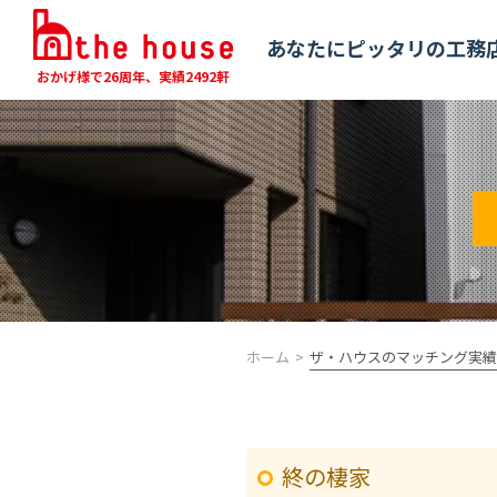
あなたにピッタリの工務
おかげ様で26周年、実績2492軒
ホーム
ザ・ハウスのマッチング実績
終の棲家