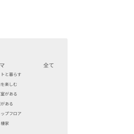
マ
全て
ットと暮らす
味を楽しむ
下室がある
庭がある
キップフロア
の棲家