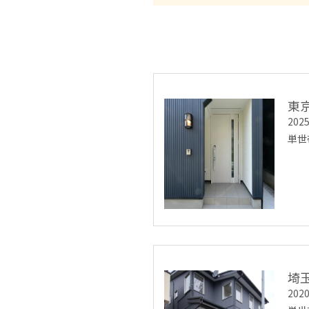
東
20
単世
埼
20