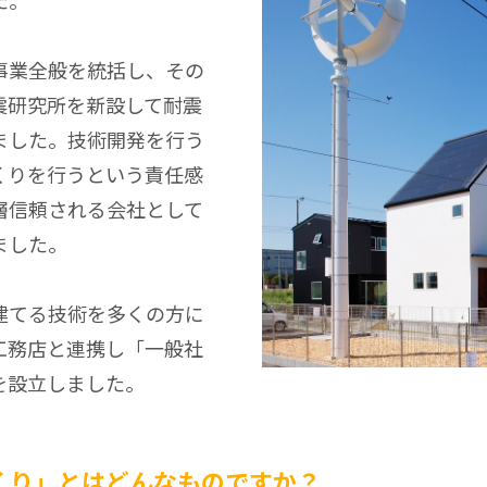
た。
事業全般を統括し、その
震研究所を新設して耐震
ました。技術開発を行う
くりを行うという責任感
層信頼される会社として
ました。
建てる技術を多くの方に
工務店と連携し「一般社
を設立しました。
くり」とはどんなものですか？