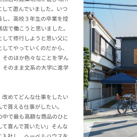
にして遊んでいました。いつ
長し、高校３年生の卒業を控
務店で働こうと思いました。
として修行しようと思い父に
としてやっていくのだから、
、そのほか色々なことを学ん
、そのまま文系の大学に進学
、改めてどんな仕事をしたい
んで貰える仕事がしたい。
の中で最も高額な商品のひと
して喜んで貰いたい」そんな
に入社し、ヘーベルハウスを