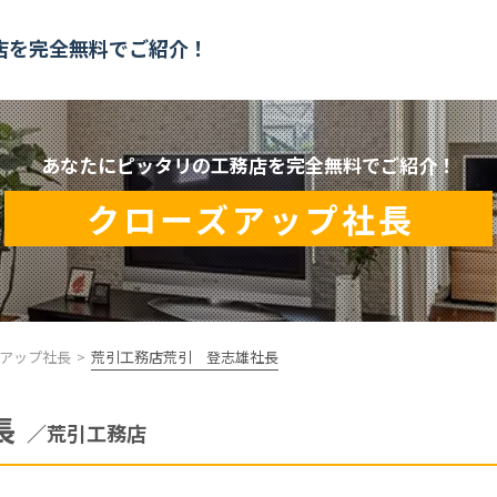
店を
完全無料でご紹介！
あなたにピッタリの工務店を完全無料でご紹介！
クローズアップ社長
アップ社長
荒引工務店荒引 登志雄社長
長
／荒引工務店